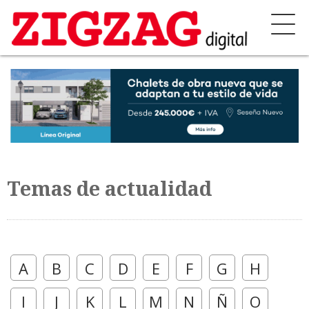
Temas de actualidad
A
B
C
D
E
F
G
H
I
J
K
L
M
N
Ñ
O