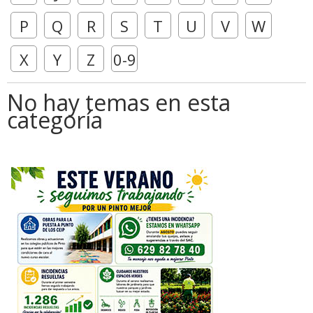
P
Q
R
S
T
U
V
W
X
Y
Z
0-9
No hay temas en esta
categoría