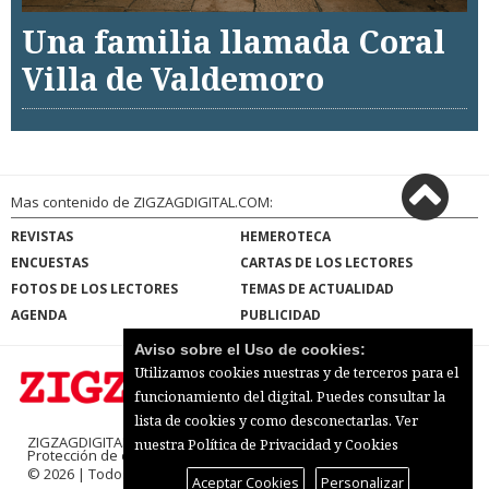
Una familia llamada Coral
Villa de Valdemoro
Mas contenido de ZIGZAGDIGITAL.COM:
REVISTAS
HEMEROTECA
ENCUESTAS
CARTAS DE LOS LECTORES
FOTOS DE LOS LECTORES
TEMAS DE ACTUALIDAD
AGENDA
PUBLICIDAD
Aviso sobre el Uso de cookies:
Utilizamos cookies nuestras y de terceros para el
funcionamiento del digital. Puedes consultar la
lista de cookies y como desconectarlas.
Ver
ZIGZAGDIGITAL.COM |
Términos de uso
|
nuestra Política de Privacidad y Cookies
Protección de datos
|
Mapa del sitio
© 2026 | Todos los derechos reservados
Aceptar Cookies
Personalizar