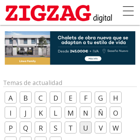
Temas de actualidad
A
B
C
D
E
F
G
H
I
J
K
L
M
N
Ñ
O
P
Q
R
S
T
U
V
W