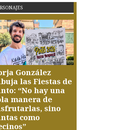
RSONAJES
orja González
ibuja las Fiestas de
into: “No hay una
ola manera de
isfrutarlas, sino
antas como
ecinos”