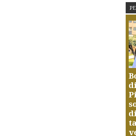
PE
B
d
P
s
d
t
v