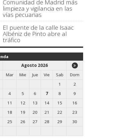
Comunidad de Madrid más
limpieza y vigilancia en las
vías pecuarias
El puente de la calle Isaac
Albéniz de Pinto abre al
tráfico
enda
Agosto 2026
Mar
Mie
Jue
Vie
Sab
Dom
1
2
4
5
6
7
8
9
11
12
13
14
15
16
18
19
20
21
22
23
25
26
27
28
29
30