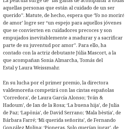
La película surge de “las ganas de acompañar a todas
aquellas personas que están al cuidado de un ser
querido”. Matute, de hecho, espera que ‘Yo no moriré́
de amor’ logre ser “un espejo para aquellos jóvenes
que se convierten en cuidadores precoces y son
empujados inevitablemente a madurar y a sacrificar
parte de su juventud por amor”. Para ello, ha
contado con la actriz debutante Júlia Mascort, a la
que acompañan Sonia Almarcha, Tomás del
Estal y Laura Weissmahr.
En su lucha por el primer premio, la directora
valdemoreña competirá con las cintas españolas
‘Corredora’, de Laura García Alonso; ‘Iván &
Hadoum’, de Ian de la Rosa; ‘La buena hija’, de Julia
de Paz; ‘Lapönia’, de David Serrano; ‘Mala bèstia’, de
Bárbara Farré; ‘Mi querida señorita’, de Fernando
González Molina; ‘Pioneras. Solo querían jugar’, de