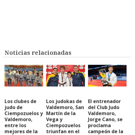
Noticias relacionadas
Los clubes de
Los judokas de
El entrenador
judo de
Valdemoro, San
del Club Judo
Ciempozuelos y
Martín de la
Valdemoro,
Valdemoro,
Vega y
Jorge Cano, se
entre los
Ciempozuelos
proclama
mejores de la
triunfan en el
campeón de la