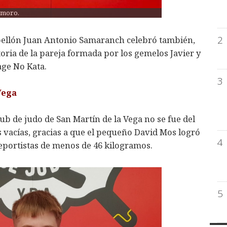
emoro.
2
abellón Juan Antonio Samaranch celebró también,
toria de la pareja formada por los gemelos Javier y
age No Kata.
3
Vega
lub de judo de San Martín de la Vega no se fue del
vacías, gracias a que el pequeño David Mos logró
4
deportistas de menos de 46 kilogramos.
5