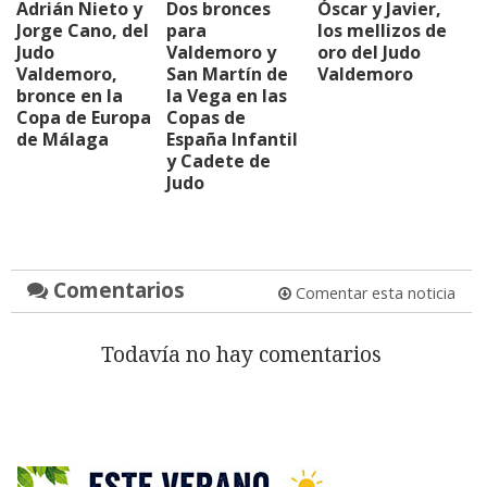
Adrián Nieto y
Dos bronces
Óscar y Javier,
Jorge Cano, del
para
los mellizos de
Judo
Valdemoro y
oro del Judo
Valdemoro,
San Martín de
Valdemoro
bronce en la
la Vega en las
Copa de Europa
Copas de
de Málaga
España Infantil
y Cadete de
Judo
Comentarios
Comentar esta noticia
Todavía no hay comentarios