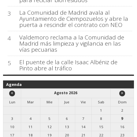
para reciclar biorresiduos
La Comunidad de Madrid avala al
3
Ayuntamiento de Ciempozuelos y abre la
puerta a rescindir el contrato con NEO
Valdemoro reclama a la Comunidad de
4
Madrid más limpieza y vigilancia en las
vías pecuarias
El puente de la calle Isaac Albéniz de
5
Pinto abre al tráfico
Agenda
Agosto 2026
Lun
Mar
Mie
Jue
Vie
Sab
Dom
1
2
3
4
5
6
7
8
9
10
11
12
13
14
15
16
17
18
19
20
21
22
23