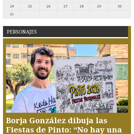
24
25
26
27
28
29
30
31
PERSONAJES
Borja González dibuja las
Fiestas de Pinto: “No hay una