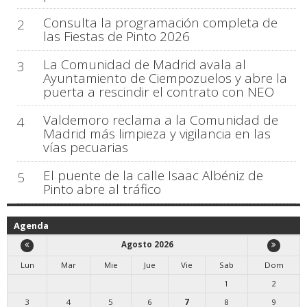
Consulta la programación completa de
2
las Fiestas de Pinto 2026
La Comunidad de Madrid avala al
3
Ayuntamiento de Ciempozuelos y abre la
puerta a rescindir el contrato con NEO
Valdemoro reclama a la Comunidad de
4
Madrid más limpieza y vigilancia en las
vías pecuarias
El puente de la calle Isaac Albéniz de
5
Pinto abre al tráfico
Agenda
Agosto 2026
Lun
Mar
Mie
Jue
Vie
Sab
Dom
1
2
3
4
5
6
7
8
9