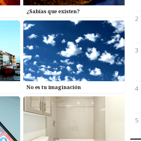
¿Sabías que existen?
2
3
No es tu imaginación
4
5