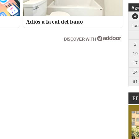
Ag
Adiós a la cal del baño
Lun
DISCOVER WITH
3
10
17
24
31
PE