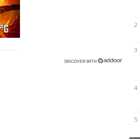
2
3
DISCOVER WITH
4
5