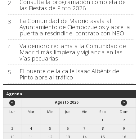
Consulta la programación completa de
2
las Fiestas de Pinto 2026
La Comunidad de Madrid avala al
3
Ayuntamiento de Ciempozuelos y abre la
puerta a rescindir el contrato con NEO
Valdemoro reclama a la Comunidad de
4
Madrid más limpieza y vigilancia en las
vías pecuarias
El puente de la calle Isaac Albéniz de
5
Pinto abre al tráfico
Agenda
Agosto 2026
Lun
Mar
Mie
Jue
Vie
Sab
Dom
1
2
3
4
5
6
7
8
9
10
11
12
13
14
15
16