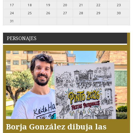
17
18
19
20
21
22
23
24
25
26
27
28
29
30
31
PERSONAJES
Borja González dibuja las