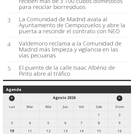
reciben más de 3.100 cubos domésticos
para reciclar biorresiduos
La Comunidad de Madrid avala al
3
Ayuntamiento de Ciempozuelos y abre la
puerta a rescindir el contrato con NEO
Valdemoro reclama a la Comunidad de
4
Madrid más limpieza y vigilancia en las
vías pecuarias
El puente de la calle Isaac Albéniz de
5
Pinto abre al tráfico
Agenda
Agosto 2026
Lun
Mar
Mie
Jue
Vie
Sab
Dom
1
2
3
4
5
6
7
8
9
10
11
12
13
14
15
16