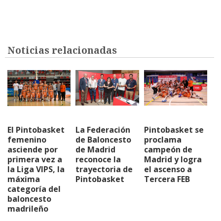
Noticias relacionadas
El Pintobasket
La Federación
Pintobasket se
femenino
de Baloncesto
proclama
asciende por
de Madrid
campeón de
primera vez a
reconoce la
Madrid y logra
la Liga VIPS, la
trayectoria de
el ascenso a
máxima
Pintobasket
Tercera FEB
categoría del
baloncesto
madrileño