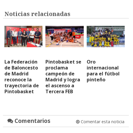
Noticias relacionadas
La Federación
Pintobasket se
Oro
de Baloncesto
proclama
internacional
de Madrid
campeón de
para el fútbol
reconoce la
Madrid y logra
pinteño
trayectoria de
el ascenso a
Pintobasket
Tercera FEB
Comentarios
Comentar esta noticia