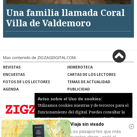
Una familia llamada Coral
Villa de Valdemoro
Mas contenido de ZIGZAGDIGITAL.COM:
REVISTAS
HEMEROTECA
ENCUESTAS
CARTAS DE LOS LECTORES
FOTOS DE LOS LECTORES
TEMAS DE ACTUALIDAD
AGENDA
PUBLICIDAD
Aviso sobre el Uso de cookies:
Utilizamos cookies nuestras y de terceros para el
funcionamiento del digital. Puedes consultar la
lista de cookies y como desconectarlas.
Ver
Viaja sin visado
ZIGZAGDIGITAL.COM |
Términos de uso
|
nuestra Política de Privacidad y Cookies
Protección de datos
|
Mapa del sitio
Los pasaportes que más
© 2026 | Todos los derechos reservados
Aceptar Cookies
Personalizar