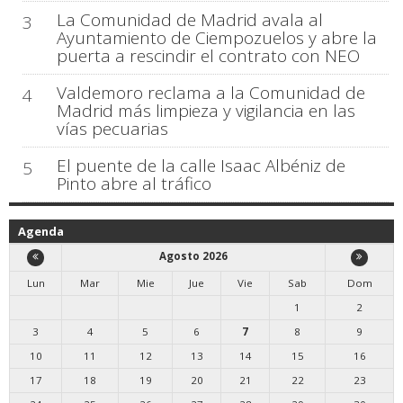
La Comunidad de Madrid avala al
3
Ayuntamiento de Ciempozuelos y abre la
puerta a rescindir el contrato con NEO
Valdemoro reclama a la Comunidad de
4
Madrid más limpieza y vigilancia en las
vías pecuarias
El puente de la calle Isaac Albéniz de
5
Pinto abre al tráfico
Agenda
Agosto 2026
Lun
Mar
Mie
Jue
Vie
Sab
Dom
1
2
3
4
5
6
7
8
9
10
11
12
13
14
15
16
17
18
19
20
21
22
23