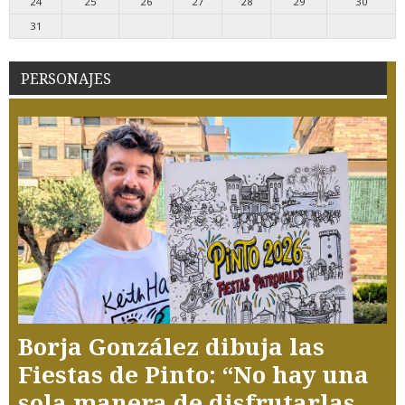
24
25
26
27
28
29
30
31
PERSONAJES
Borja González dibuja las
Fiestas de Pinto: “No hay una
sola manera de disfrutarlas,