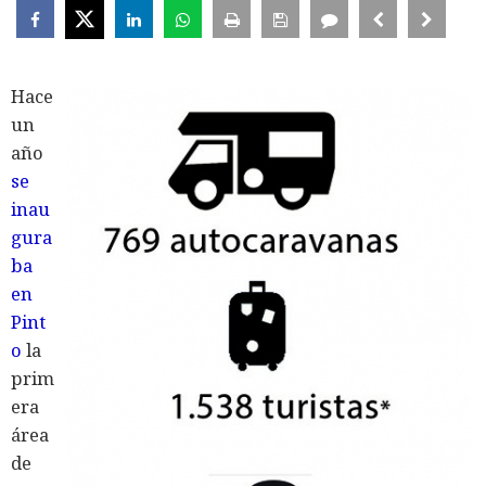
Hace
un
año
se
inau
gura
ba
en
Pint
o
la
prim
era
área
de