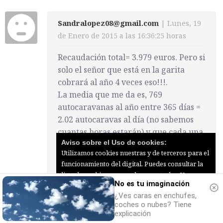
Sandralopez08@gmail.com
| Lunes, 19
de Enero de 2015 a las 16:36:25 horas
Recaudación total= 3.979 euros. Pero si
solo el señor que está en la garita
cobrará al año 4 veces eso!!!.
La media que me da es, 769
autocaravanas al año entre 365 días =
2.02 autocaravas al día (no sabemos
cuantas horas estarán) y que cada una
Aviso sobre el Uso de cookies:
deja 100 euros en comercios= 200
Utilizamos cookies nuestras y de terceros para el
euros total/día.
funcionamiento del digital. Puedes consultar la
Osea, el PP se gasta del tirón 110.000
lista de cookies y como desconectarlas.
Ver
€, recauda 3.900 € al año, no sabemos
No es tu imaginación
nuestra Política de Privacidad y Cookies
lo que costará mantenerla y lo que
¿Ves caras en enchufes,
Aceptar Cookies
Personalizar
coches o nubes? Tiene
cuesta tener 1 operario , y lo arregla
explicación
diciendo que los autocaravanistas