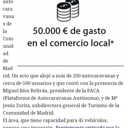
auto
cara
vana
s de
la
Com
unid
ad
de
Mad
rid. Un acto que alojó a más de 200 autocaravanas y
cerca de 500 usuarios y que contó con la presencia de
Miguel Ríos Beltrán, presidente de la PACA
(Plataforma de Autocaravanas Autónoma), y de Mª
Jesús Zorita, subdirectora general de Turismo de la
Comunidad de Madrid.
El área, que tiene capacidad para 45 vehículos,
supuso una inversión -
fuertemente criticada por la