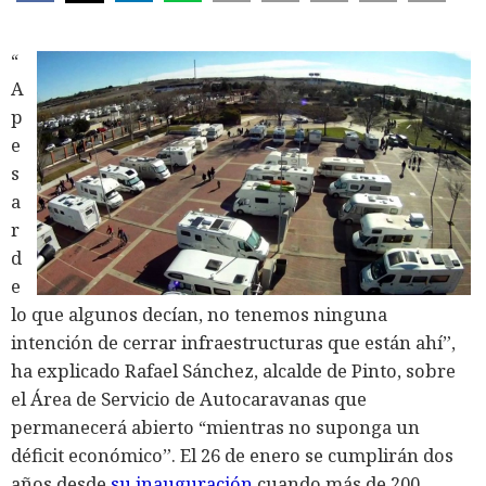
“
A
p
e
s
a
r
d
e
lo que algunos decían, no tenemos ninguna
intención de cerrar infraestructuras que están ahí”,
ha explicado Rafael Sánchez, alcalde de Pinto, sobre
el Área de Servicio de Autocaravanas que
permanecerá abierto “mientras no suponga un
déficit económico”. El 26 de enero se cumplirán dos
años desde
su inauguración
cuando más de 200