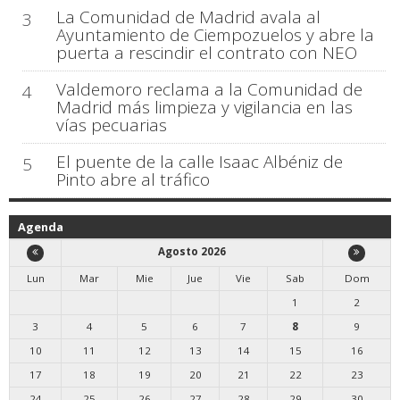
La Comunidad de Madrid avala al
3
Ayuntamiento de Ciempozuelos y abre la
puerta a rescindir el contrato con NEO
Valdemoro reclama a la Comunidad de
4
Madrid más limpieza y vigilancia en las
vías pecuarias
El puente de la calle Isaac Albéniz de
5
Pinto abre al tráfico
Agenda
Agosto 2026
Lun
Mar
Mie
Jue
Vie
Sab
Dom
1
2
3
4
5
6
7
8
9
10
11
12
13
14
15
16
17
18
19
20
21
22
23
24
25
26
27
28
29
30