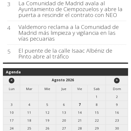
La Comunidad de Madrid avala al
3
Ayuntamiento de Ciempozuelos y abre la
puerta a rescindir el contrato con NEO
Valdemoro reclama a la Comunidad de
4
Madrid más limpieza y vigilancia en las
vías pecuarias
El puente de la calle Isaac Albéniz de
5
Pinto abre al tráfico
Agenda
Agosto 2026
Lun
Mar
Mie
Jue
Vie
Sab
Dom
1
2
3
4
5
6
7
8
9
10
11
12
13
14
15
16
17
18
19
20
21
22
23
24
25
26
27
28
29
30