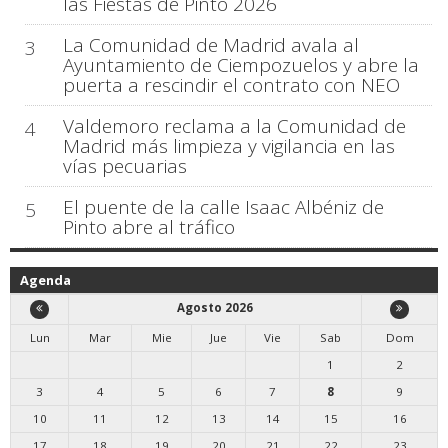
las Fiestas de Pinto 2026
La Comunidad de Madrid avala al
3
Ayuntamiento de Ciempozuelos y abre la
puerta a rescindir el contrato con NEO
Valdemoro reclama a la Comunidad de
4
Madrid más limpieza y vigilancia en las
vías pecuarias
El puente de la calle Isaac Albéniz de
5
Pinto abre al tráfico
Agenda
Agosto 2026
Lun
Mar
Mie
Jue
Vie
Sab
Dom
1
2
3
4
5
6
7
8
9
10
11
12
13
14
15
16
17
18
19
20
21
22
23