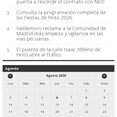
puerta a rescindir el contrato con NEO
Consulta la programación completa de
3
las Fiestas de Pinto 2026
Valdemoro reclama a la Comunidad de
4
Madrid más limpieza y vigilancia en las
vías pecuarias
El puente de la calle Isaac Albéniz de
5
Pinto abre al tráfico
Agenda
Agosto 2026
Lun
Mar
Mie
Jue
Vie
Sab
Dom
1
2
3
4
5
6
7
8
9
10
11
12
13
14
15
16
17
18
19
20
21
22
23