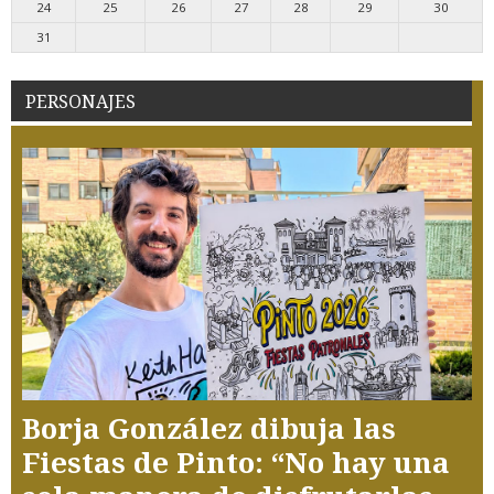
24
25
26
27
28
29
30
31
PERSONAJES
Borja González dibuja las
Fiestas de Pinto: “No hay una