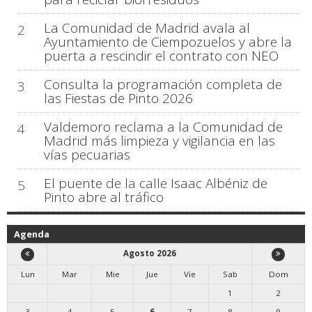
La Comunidad de Madrid avala al
2
Ayuntamiento de Ciempozuelos y abre la
puerta a rescindir el contrato con NEO
Consulta la programación completa de
3
las Fiestas de Pinto 2026
Valdemoro reclama a la Comunidad de
4
Madrid más limpieza y vigilancia en las
vías pecuarias
El puente de la calle Isaac Albéniz de
5
Pinto abre al tráfico
Agenda
Agosto 2026
Lun
Mar
Mie
Jue
Vie
Sab
Dom
1
2
3
4
5
6
7
8
9