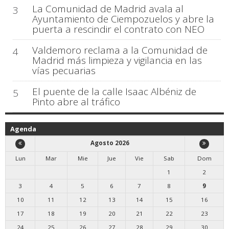
La Comunidad de Madrid avala al
3
Ayuntamiento de Ciempozuelos y abre la
puerta a rescindir el contrato con NEO
Valdemoro reclama a la Comunidad de
4
Madrid más limpieza y vigilancia en las
vías pecuarias
El puente de la calle Isaac Albéniz de
5
Pinto abre al tráfico
Agenda
Agosto 2026
Lun
Mar
Mie
Jue
Vie
Sab
Dom
1
2
3
4
5
6
7
8
9
10
11
12
13
14
15
16
17
18
19
20
21
22
23
24
25
26
27
28
29
30