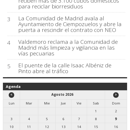
reciben más de 3.100 cubos domésticos
para reciclar biorresiduos
La Comunidad de Madrid avala al
3
Ayuntamiento de Ciempozuelos y abre la
puerta a rescindir el contrato con NEO
Valdemoro reclama a la Comunidad de
4
Madrid más limpieza y vigilancia en las
vías pecuarias
El puente de la calle Isaac Albéniz de
5
Pinto abre al tráfico
Agenda
Agosto 2026
Lun
Mar
Mie
Jue
Vie
Sab
Dom
1
2
3
4
5
6
7
8
9
10
11
12
13
14
15
16