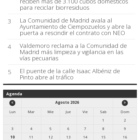
reciben más de 3.100 cubos domésticos
para reciclar biorresiduos
La Comunidad de Madrid avala al
3
Ayuntamiento de Ciempozuelos y abre la
puerta a rescindir el contrato con NEO
Valdemoro reclama a la Comunidad de
4
Madrid más limpieza y vigilancia en las
vías pecuarias
El puente de la calle Isaac Albéniz de
5
Pinto abre al tráfico
Agenda
Agosto 2026
Lun
Mar
Mie
Jue
Vie
Sab
Dom
1
2
3
4
5
6
7
8
9
10
11
12
13
14
15
16