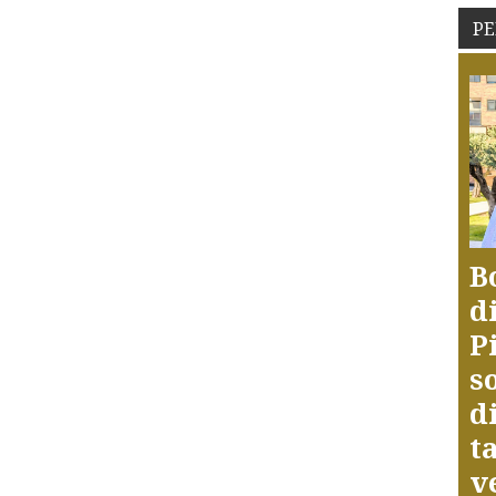
PE
B
d
P
s
d
t
v