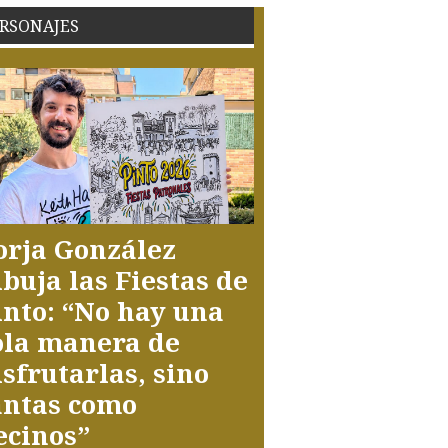
RSONAJES
orja González
ibuja las Fiestas de
into: “No hay una
ola manera de
isfrutarlas, sino
antas como
ecinos”