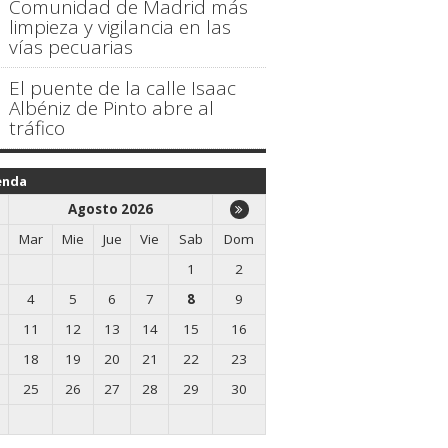
Comunidad de Madrid más
limpieza y vigilancia en las
vías pecuarias
El puente de la calle Isaac
Albéniz de Pinto abre al
tráfico
enda
Agosto 2026
Mar
Mie
Jue
Vie
Sab
Dom
1
2
4
5
6
7
8
9
11
12
13
14
15
16
18
19
20
21
22
23
25
26
27
28
29
30