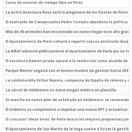
Curso de monitor de tiempo libre en Pinto
La actriz Anastasia Ruso será la pregonera de las Fiestas de Pinto
El exalcalde de Ciempozuelos Pedro Torrejón abandona la política
Más de 40 animales han encontrado un nuevo hogar este año gracias
El Ayuntamiento de Pinto volverá a repartir cascos antirruido durant
La AIReF advierte públicamente al Ayuntamiento de Parla por no fa
El socialista Ramón Jurado optará a la reelección como alcalde de P
Parque Warner seguirá con el mismo modelo de gestión hasta 2031 t
La valdemoreña Esther Navero, campeona de España de relevos y qu
La cárcel de Valdemoro no tiene ningún médico en plantilla
En marcha un nuevo plan de asfaltado en Valdemoro: se renovarán m
El Gobierno se compromete a impulsar una nueva RPT y actualizar e
El concurso 'Ideas Vivas' de Parla busca las mejores propuestas juve
El Ayuntamiento de San Martín de la Vega vuelve a licitar la gestión