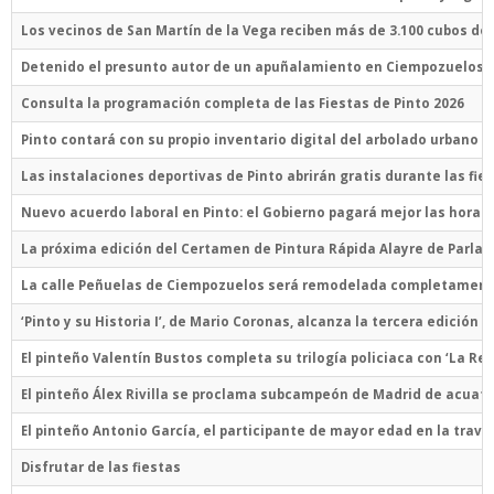
Los vecinos de San Martín de la Vega reciben más de 3.100 cubos do
Detenido el presunto autor de un apuñalamiento en Ciempozuelos
Consulta la programación completa de las Fiestas de Pinto 2026
Pinto contará con su propio inventario digital del arbolado urbano
Las instalaciones deportivas de Pinto abrirán gratis durante las fie
Nuevo acuerdo laboral en Pinto: el Gobierno pagará mejor las horas 
La próxima edición del Certamen de Pintura Rápida Alayre de Parla 
La calle Peñuelas de Ciempozuelos será remodelada completamen
‘Pinto y su Historia I’, de Mario Coronas, alcanza la tercera edición
El pinteño Valentín Bustos completa su trilogía policiaca con ‘La Re
El pinteño Álex Rivilla se proclama subcampeón de Madrid de acuatl
El pinteño Antonio García, el participante de mayor edad en la trav
Disfrutar de las fiestas