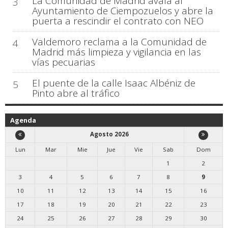
La Comunidad de Madrid avala al
3
Ayuntamiento de Ciempozuelos y abre la
puerta a rescindir el contrato con NEO
Valdemoro reclama a la Comunidad de
4
Madrid más limpieza y vigilancia en las
vías pecuarias
El puente de la calle Isaac Albéniz de
5
Pinto abre al tráfico
Agenda
Agosto 2026
Lun
Mar
Mie
Jue
Vie
Sab
Dom
1
2
3
4
5
6
7
8
9
10
11
12
13
14
15
16
17
18
19
20
21
22
23
24
25
26
27
28
29
30