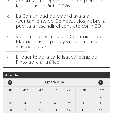
Consulta la programación completa de
2
las Fiestas de Pinto 2026
La Comunidad de Madrid avala al
3
Ayuntamiento de Ciempozuelos y abre la
puerta a rescindir el contrato con NEO
Valdemoro reclama a la Comunidad de
4
Madrid más limpieza y vigilancia en las
vías pecuarias
El puente de la calle Isaac Albéniz de
5
Pinto abre al tráfico
Agenda
Agosto 2026
Lun
Mar
Mie
Jue
Vie
Sab
Dom
1
2
3
4
5
6
7
8
9
10
11
12
13
14
15
16