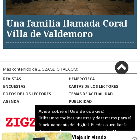
Una familia llamada Coral
Villa de Valdemoro
Mas contenido de ZIGZAGDIGITAL.COM:
REVISTAS
HEMEROTECA
ENCUESTAS
CARTAS DE LOS LECTORES
FOTOS DE LOS LECTORES
TEMAS DE ACTUALIDAD
AGENDA
PUBLICIDAD
Aviso sobre el Uso de cookies:
Utilizamos cookies nuestras y de terceros para el
funcionamiento del digital. Puedes consultar la
lista de cookies y como desconectarlas.
Ver
Viaja sin visado
ZIGZAGDIGITAL.COM |
Términos de uso
|
nuestra Política de Privacidad y Cookies