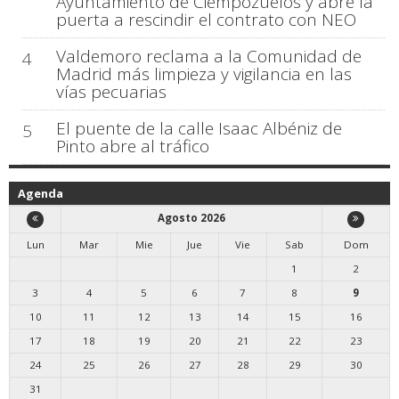
Ayuntamiento de Ciempozuelos y abre la
puerta a rescindir el contrato con NEO
Valdemoro reclama a la Comunidad de
4
Madrid más limpieza y vigilancia en las
vías pecuarias
El puente de la calle Isaac Albéniz de
5
Pinto abre al tráfico
Agenda
Agosto 2026
Lun
Mar
Mie
Jue
Vie
Sab
Dom
1
2
3
4
5
6
7
8
9
10
11
12
13
14
15
16
17
18
19
20
21
22
23
24
25
26
27
28
29
30
31