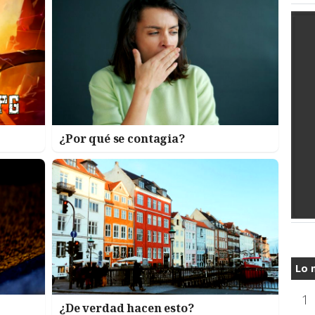
¿Por qué se contagia?
Lo 
1
¿De verdad hacen esto?