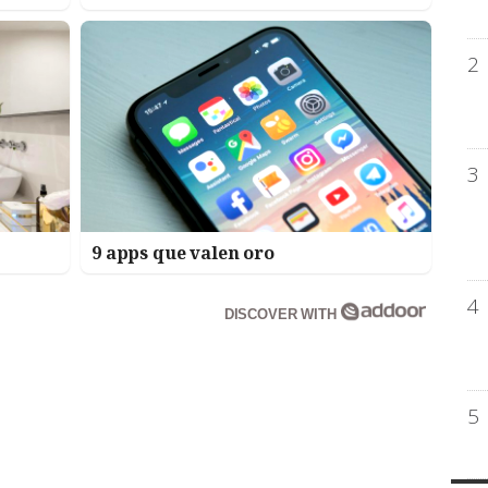
2
3
9 apps que valen oro
4
DISCOVER WITH
5