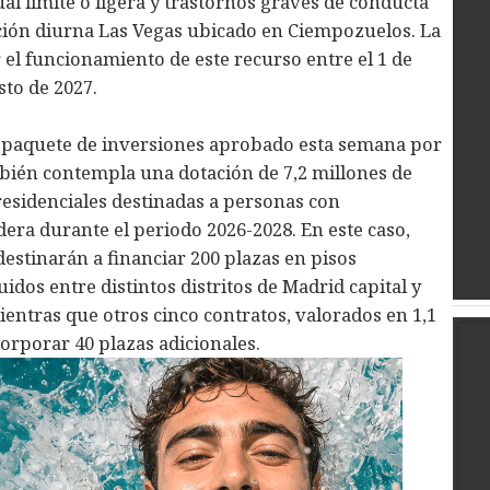
ual límite o ligera y trastornos graves de conducta
nción diurna Las Vegas ubicado en Ciempozuelos. La
 el funcionamiento de este recurso entre el 1 de
sto de 2027.
n paquete de inversiones aprobado esta semana por
bién contempla una dotación de 7,2 millones de
esidenciales destinadas a personas con
ra durante el periodo 2026-2028. En este caso,
destinarán a financiar 200 plazas en pisos
idos entre distintos distritos de Madrid capital y
ientras que otros cinco contratos, valorados en 1,1
orporar 40 plazas adicionales.