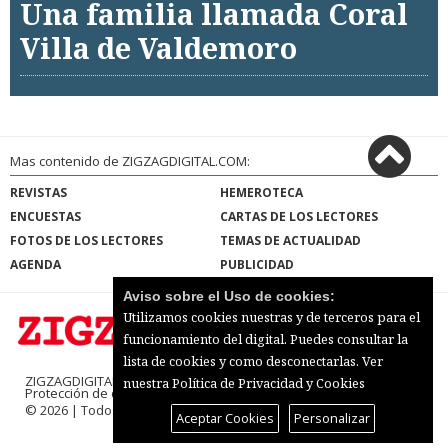
Una familia llamada Coral
Villa de Valdemoro
Mas contenido de ZIGZAGDIGITAL.COM:
REVISTAS
HEMEROTECA
ENCUESTAS
CARTAS DE LOS LECTORES
FOTOS DE LOS LECTORES
TEMAS DE ACTUALIDAD
AGENDA
PUBLICIDAD
Aviso sobre el Uso de cookies:
Utilizamos cookies nuestras y de terceros para el
funcionamiento del digital. Puedes consultar la
lista de cookies y como desconectarlas.
Ver
ZIGZAGDIGITAL.COM |
Términos de uso
|
nuestra Política de Privacidad y Cookies
Protección de datos
|
Mapa del sitio
© 2026 | Todos los derechos reservados
Aceptar Cookies
Personalizar