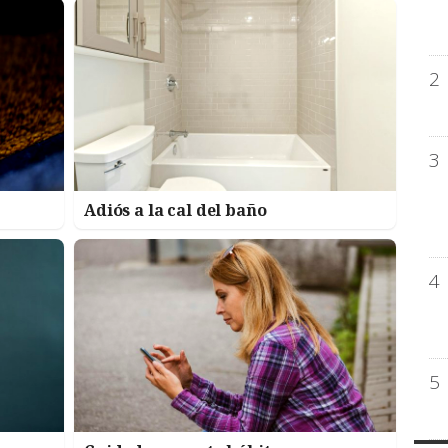
2
3
Adiós a la cal del baño
4
5