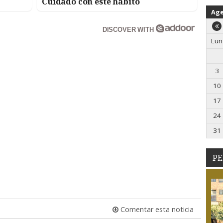
Cuidado con este hábito
Ag
DISCOVER WITH
Lun
3
10
17
24
31
PE
Comentar esta noticia