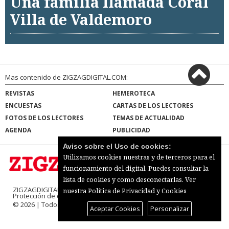
Una familia llamada Coral
Villa de Valdemoro
Mas contenido de ZIGZAGDIGITAL.COM:
REVISTAS
HEMEROTECA
ENCUESTAS
CARTAS DE LOS LECTORES
FOTOS DE LOS LECTORES
TEMAS DE ACTUALIDAD
AGENDA
PUBLICIDAD
Aviso sobre el Uso de cookies:
Utilizamos cookies nuestras y de terceros para el
funcionamiento del digital. Puedes consultar la
lista de cookies y como desconectarlas.
Ver
ZIGZAGDIGITAL.COM |
Términos de uso
|
nuestra Política de Privacidad y Cookies
Protección de datos
|
Mapa del sitio
© 2026 | Todos los derechos reservados
Aceptar Cookies
Personalizar