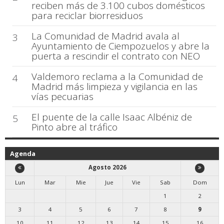
reciben más de 3.100 cubos domésticos
para reciclar biorresiduos
La Comunidad de Madrid avala al
3
Ayuntamiento de Ciempozuelos y abre la
puerta a rescindir el contrato con NEO
Valdemoro reclama a la Comunidad de
4
Madrid más limpieza y vigilancia en las
vías pecuarias
El puente de la calle Isaac Albéniz de
5
Pinto abre al tráfico
Agenda
Agosto 2026
Lun
Mar
Mie
Jue
Vie
Sab
Dom
1
2
3
4
5
6
7
8
9
10
11
12
13
14
15
16