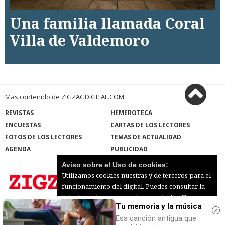
Una familia llamada Coral
Villa de Valdemoro
Mas contenido de ZIGZAGDIGITAL.COM:
REVISTAS
HEMEROTECA
ENCUESTAS
CARTAS DE LOS LECTORES
FOTOS DE LOS LECTORES
TEMAS DE ACTUALIDAD
AGENDA
PUBLICIDAD
Aviso sobre el Uso de cookies:
Utilizamos cookies nuestras y de terceros para el
funcionamiento del digital. Puedes consultar la
lista de cookies y como desconectarlas.
Ver
Tu memoria y la música
ZIGZAGDIGITAL.COM |
Términos de uso
|
nuestra Política de Privacidad y Cookies
Protección de datos
|
Mapa del sitio
Esa canción antigua que
© 2026 | Todos los derechos reservados