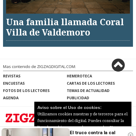
Una familia llamada Coral
Villa de Valdemoro
Mas contenido de ZIGZAGDIGITAL.COM:
REVISTAS
HEMEROTECA
ENCUESTAS
CARTAS DE LOS LECTORES
FOTOS DE LOS LECTORES
TEMAS DE ACTUALIDAD
AGENDA
PUBLICIDAD
Aviso sobre el Uso de cookies:
Utilizamos cookies nuestras y de terceros para el
funcionamiento del digital. Puedes consultar la
lista de cookies y como desconectarlas.
Ver
El truco contra la cal
ZIGZAGDIGITAL.COM |
Términos de uso
|
nuestra Política de Privacidad y Cookies