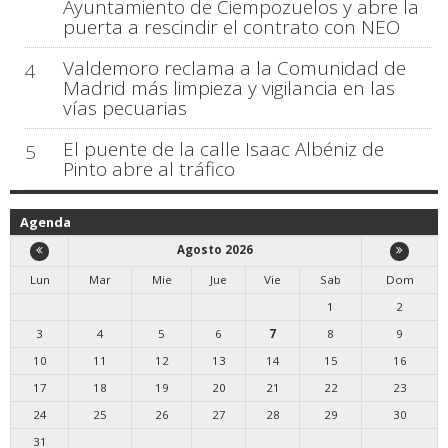
Ayuntamiento de Ciempozuelos y abre la
puerta a rescindir el contrato con NEO
Valdemoro reclama a la Comunidad de
4
Madrid más limpieza y vigilancia en las
vías pecuarias
El puente de la calle Isaac Albéniz de
5
Pinto abre al tráfico
Agenda
Agosto 2026
Lun
Mar
Mie
Jue
Vie
Sab
Dom
1
2
3
4
5
6
7
8
9
10
11
12
13
14
15
16
17
18
19
20
21
22
23
24
25
26
27
28
29
30
31