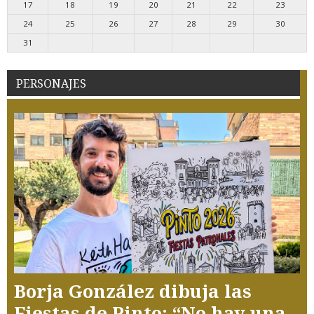
17
18
19
20
21
22
23
24
25
26
27
28
29
30
31
PERSONAJES
Borja González dibuja las
Fiestas de Pinto: “No hay una