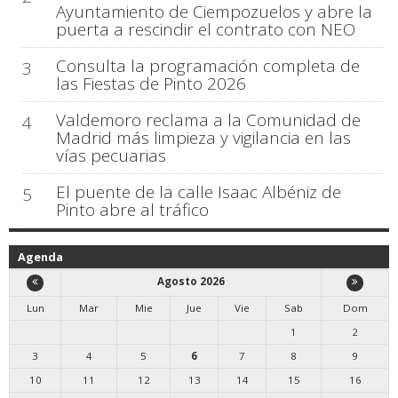
Ayuntamiento de Ciempozuelos y abre la
puerta a rescindir el contrato con NEO
Consulta la programación completa de
3
las Fiestas de Pinto 2026
Valdemoro reclama a la Comunidad de
4
Madrid más limpieza y vigilancia en las
vías pecuarias
El puente de la calle Isaac Albéniz de
5
Pinto abre al tráfico
Agenda
Agosto 2026
Lun
Mar
Mie
Jue
Vie
Sab
Dom
1
2
3
4
5
6
7
8
9
10
11
12
13
14
15
16