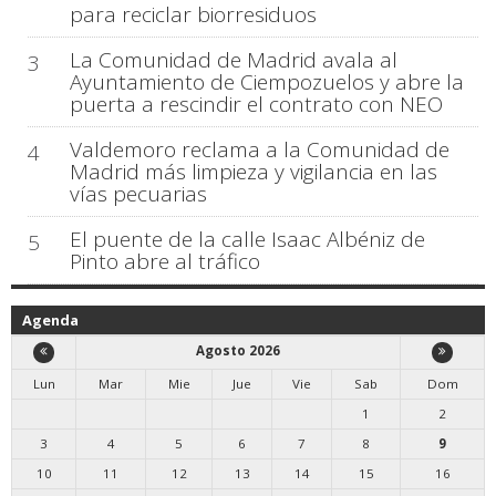
para reciclar biorresiduos
La Comunidad de Madrid avala al
3
Ayuntamiento de Ciempozuelos y abre la
puerta a rescindir el contrato con NEO
Valdemoro reclama a la Comunidad de
4
Madrid más limpieza y vigilancia en las
vías pecuarias
El puente de la calle Isaac Albéniz de
5
Pinto abre al tráfico
Agenda
Agosto 2026
Lun
Mar
Mie
Jue
Vie
Sab
Dom
1
2
3
4
5
6
7
8
9
10
11
12
13
14
15
16