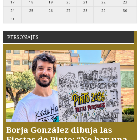
17
18
19
20
21
22
23
24
25
26
27
28
29
30
31
PERSONAJES
Borja González dibuja las
Fiestas de Pinto: “No hay una