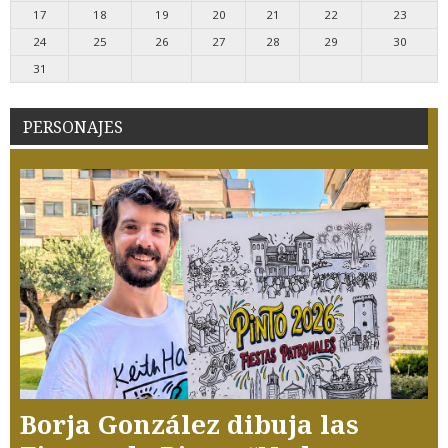
17
18
19
20
21
22
23
24
25
26
27
28
29
30
31
PERSONAJES
Borja González dibuja las