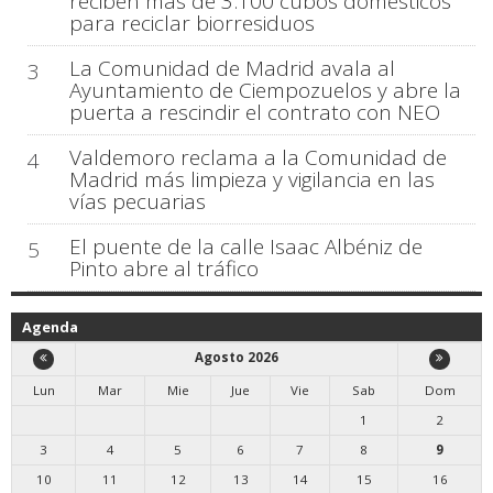
reciben más de 3.100 cubos domésticos
para reciclar biorresiduos
La Comunidad de Madrid avala al
3
Ayuntamiento de Ciempozuelos y abre la
puerta a rescindir el contrato con NEO
Valdemoro reclama a la Comunidad de
4
Madrid más limpieza y vigilancia en las
vías pecuarias
El puente de la calle Isaac Albéniz de
5
Pinto abre al tráfico
Agenda
Agosto 2026
Lun
Mar
Mie
Jue
Vie
Sab
Dom
1
2
3
4
5
6
7
8
9
10
11
12
13
14
15
16