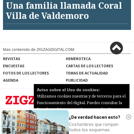
Una familia llamada Coral
Villa de Valdemoro
Mas contenido de ZIGZAGDIGITAL.COM:
REVISTAS
HEMEROTECA
ENCUESTAS
CARTAS DE LOS LECTORES
FOTOS DE LOS LECTORES
TEMAS DE ACTUALIDAD
AGENDA
PUBLICIDAD
Aviso sobre el Uso de cookies:
Utilizamos cookies nuestras y de terceros para el
funcionamiento del digital. Puedes consultar la
lista de cookies y como desconectarlas.
Ver
ZIGZAGDIGITAL.COM |
Términos de uso
|
nuestra Política de Privacidad y Cookies
¿De verdad hacen esto?
Protección de datos
|
Mapa del sitio
© 2026 | Todos los derechos reservados
Costumbres que rompen
Aceptar Cookies
Personalizar
todos los esquemas