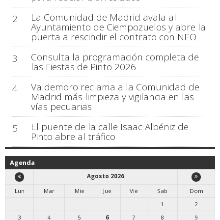
La Comunidad de Madrid avala al
2
Ayuntamiento de Ciempozuelos y abre la
puerta a rescindir el contrato con NEO
Consulta la programación completa de
3
las Fiestas de Pinto 2026
Valdemoro reclama a la Comunidad de
4
Madrid más limpieza y vigilancia en las
vías pecuarias
El puente de la calle Isaac Albéniz de
5
Pinto abre al tráfico
Agenda
Agosto 2026
Lun
Mar
Mie
Jue
Vie
Sab
Dom
1
2
3
4
5
6
7
8
9