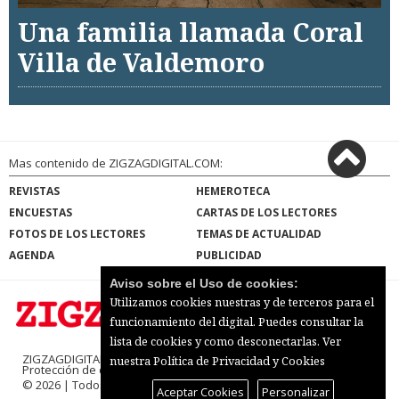
Una familia llamada Coral
Villa de Valdemoro
Mas contenido de ZIGZAGDIGITAL.COM:
REVISTAS
HEMEROTECA
ENCUESTAS
CARTAS DE LOS LECTORES
FOTOS DE LOS LECTORES
TEMAS DE ACTUALIDAD
AGENDA
PUBLICIDAD
Aviso sobre el Uso de cookies:
Utilizamos cookies nuestras y de terceros para el
funcionamiento del digital. Puedes consultar la
lista de cookies y como desconectarlas.
Ver
ZIGZAGDIGITAL.COM |
Términos de uso
|
nuestra Política de Privacidad y Cookies
Protección de datos
|
Mapa del sitio
© 2026 | Todos los derechos reservados
Aceptar Cookies
Personalizar