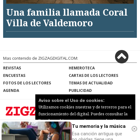
Una familia llamada Coral
Villa de Valdemoro
Mas contenido de ZIGZAGDIGITAL.COM:
REVISTAS
HEMEROTECA
ENCUESTAS
CARTAS DE LOS LECTORES
FOTOS DE LOS LECTORES
TEMAS DE ACTUALIDAD
AGENDA
PUBLICIDAD
Aviso sobre el Uso de cookies:
Utilizamos cookies nuestras y de terceros para el
funcionamiento del digital. Puedes consultar la
lista de cookies y como desconectarlas.
Ver
Tu memoria y la música
ZIGZAGDIGITAL.COM |
Términos de uso
|
nuestra Política de Privacidad y Cookies
Protección de datos
|
Mapa del sitio
Esa canción antigua que
© 2026 | Todos los derechos reservados
Aceptar Cookies
Personalizar
no olvidas tiene una