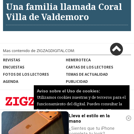
Una familia llamada Coral
Villa de Valdemoro
Mas contenido de ZIGZAGDIGITAL.COM:
REVISTAS
HEMEROTECA
ENCUESTAS
CARTAS DE LOS LECTORES
FOTOS DE LOS LECTORES
TEMAS DE ACTUALIDAD
AGENDA
PUBLICIDAD
Aviso sobre el Uso de cookies:
Utilizamos cookies nuestras y de terceros para el
funcionamiento del digital. Puedes consultar la
lista de cookies y como desconectarlas.
Ver
Lleva el estilo en la
ZIGZAGDIGITAL.COM |
Términos de uso
|
nuestra Política de Privacidad y Cookies
Protección de datos
|
Mapa del sitio
mano
© 2026 | Todos los derechos reservados
Aceptar Cookies
Personalizar
¿Sientes que tu iPhone
completa tu look?