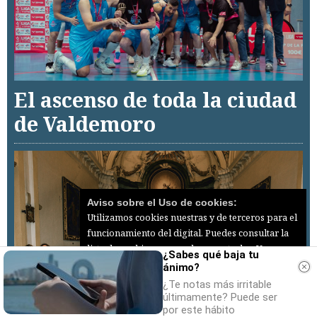
El ascenso de toda la ciudad
de Valdemoro
Aviso sobre el Uso de cookies:
Utilizamos cookies nuestras y de terceros para el
funcionamiento del digital. Puedes consultar la
lista de cookies y como desconectarlas.
Ver
¿Sabes qué baja tu
nuestra Política de Privacidad y Cookies
ánimo?
¿Te notas más irritable
Aceptar Cookies
Personalizar
últimamente? Puede ser
por este hábito