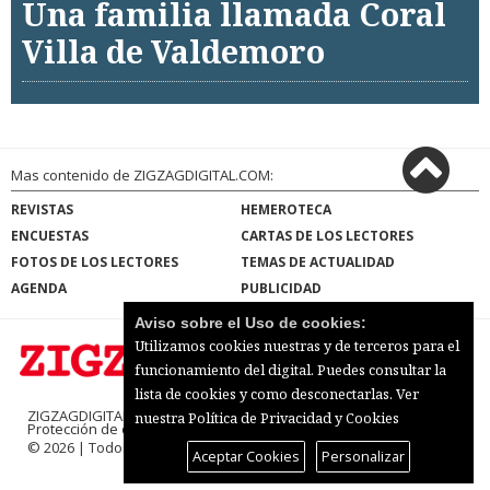
Una familia llamada Coral
Villa de Valdemoro
Mas contenido de ZIGZAGDIGITAL.COM:
REVISTAS
HEMEROTECA
ENCUESTAS
CARTAS DE LOS LECTORES
FOTOS DE LOS LECTORES
TEMAS DE ACTUALIDAD
AGENDA
PUBLICIDAD
Aviso sobre el Uso de cookies:
Utilizamos cookies nuestras y de terceros para el
funcionamiento del digital. Puedes consultar la
lista de cookies y como desconectarlas.
Ver
ZIGZAGDIGITAL.COM |
Términos de uso
|
nuestra Política de Privacidad y Cookies
Protección de datos
|
Mapa del sitio
© 2026 | Todos los derechos reservados
Aceptar Cookies
Personalizar