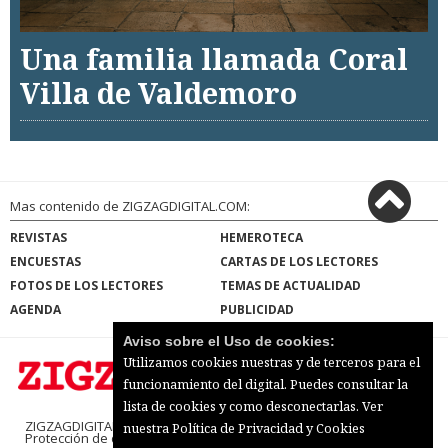
Una familia llamada Coral
Villa de Valdemoro
Mas contenido de ZIGZAGDIGITAL.COM:
REVISTAS
HEMEROTECA
ENCUESTAS
CARTAS DE LOS LECTORES
FOTOS DE LOS LECTORES
TEMAS DE ACTUALIDAD
AGENDA
PUBLICIDAD
Aviso sobre el Uso de cookies:
Utilizamos cookies nuestras y de terceros para el
funcionamiento del digital. Puedes consultar la
lista de cookies y como desconectarlas.
Ver
ZIGZAGDIGITAL.COM |
Términos de uso
|
nuestra Política de Privacidad y Cookies
Protección de datos
|
Mapa del sitio