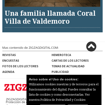
Una familia llamada Coral
Villa de Valdemoro
Mas contenido de ZIGZAGDIGITAL.COM:
REVISTAS
HEMEROTECA
ENCUESTAS
CARTAS DE LOS LECTORES
FOTOS DE LOS LECTORES
TEMAS DE ACTUALIDAD
AGENDA
PUBLICIDAD
Aviso sobre el Uso de cookies:
Utilizamos cookies nuestras y de terceros para el
funcionamiento del digital. Puedes consultar la
lista de cookies y como desconectarlas.
Ver
ZIGZAGDIGITAL.COM |
Términos de uso
|
nuestra Política de Privacidad y Cookies
Protección de datos
|
Mapa del sitio