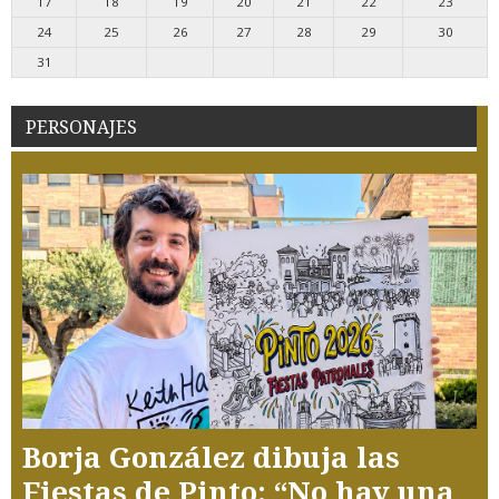
17
18
19
20
21
22
23
24
25
26
27
28
29
30
31
PERSONAJES
Borja González dibuja las
Fiestas de Pinto: “No hay una