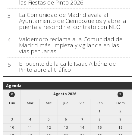
las Fiestas de Pinto 2026
La Comunidad de Madrid avala al
3
Ayuntamiento de Ciempozuelos y abre la
puerta a rescindir el contrato con NEO
Valdemoro reclama a la Comunidad de
4
Madrid más limpieza y vigilancia en las
vías pecuarias
El puente de la calle Isaac Albéniz de
5
Pinto abre al tráfico
Agenda
Agosto 2026
Lun
Mar
Mie
Jue
Vie
Sab
Dom
1
2
3
4
5
6
7
8
9
10
11
12
13
14
15
16